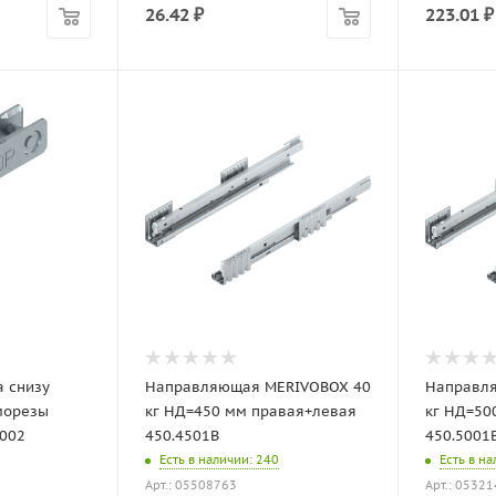
26.42
₽
223.01
₽
 снизу
Направляющая MERIVOBOX 40
Направл
морезы
кг НД=450 мм правая+левая
кг НД=50
1002
450.4501B
450.5001
Есть в наличии
: 240
Есть в н
Арт.: 05508763
Арт.: 0532