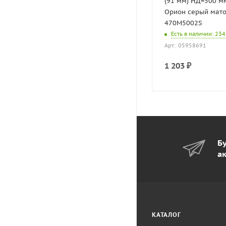
(91 мм) НД=500 м
Орион серый мат
470M5002S
Есть в наличии
: 234
Арт.: 05958691
1 203
₽
Бу
а
КАТАЛОГ