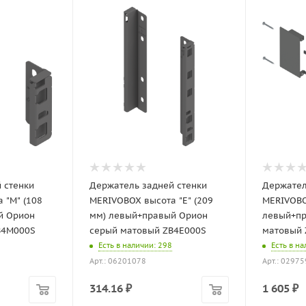
 стенки
Держатель задней стенки
Держател
 "M" (108
MERIVOBOX высота "Е" (209
MERIVOBO
й Орион
мм) левый+правый Орион
левый+пр
B4M000S
серый матовый ZB4E000S
матовый 
Есть в наличии
: 298
Есть в н
Арт.: 06201078
Арт.: 0297
314.16
₽
1 605
₽