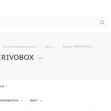
—
—
—
Системы выдвижения
Blum
Ящики MERIVOBOX
ERIVOBOX
20
ие)
изводитель
Цвет