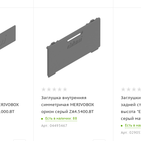
Заглушка внутренняя
Заглушки
ERIVOBOX
симметричая MERIVOBOX
задней с
1000.BT
орион серый ZA4.5400.BT
высота "
серый ма
Есть в наличии
: 88
Есть в н
Арт.: 04493467
Арт.: 0290