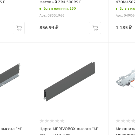
S.E
матовый ZR4.500RS.E
470M450
Есть в наличии
: 130
Есть в н
Арт.: 08551966
Арт.: 0490
856.94
₽
1 185
₽
высота "M"
Царга MERIVOBOX высота "M"
Механизм