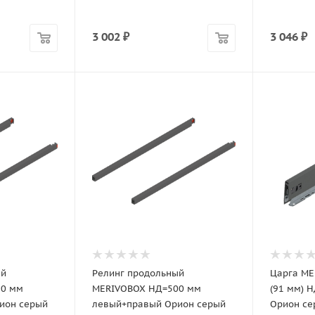
3 002
₽
3 046
₽
ый
Релинг продольный
Царга ME
50 мм
MERIVOBOX НД=500 мм
(91 мм) 
ион серый
левый+правый Орион серый
Орион се