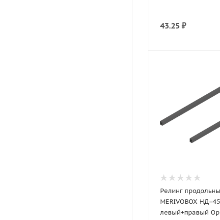
43.25
₽
Релинг продольн
MERIVOBOX НД=4
левый+правый Ор