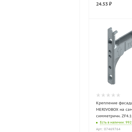
24.53
₽
Крепление фасада
MERIVOBOX на са
симметричн. ZF4.
Есть в наличии
: 992
Арт.: 07469764