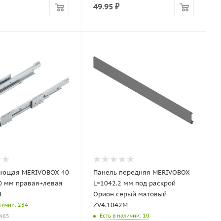
49.95
₽
яющая MERIVOBOX 40
Панель передняя MERIVOBOX
0 мм правая+левая
L=1042.2 мм под раскрой
B
Орион серый матовый
ZV4.1042M
аличии
: 234
Есть в наличии
: 10
1465