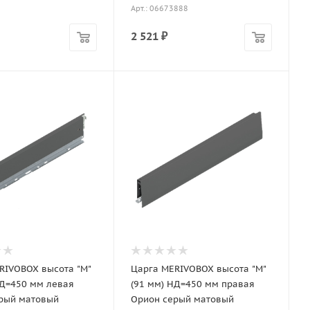
Арт.: 06673888
2 521
₽
RIVOBOX высота "M"
Царга MERIVOBOX высота "M"
НД=450 мм левая
(91 мм) НД=450 мм правая
рый матовый
Орион серый матовый