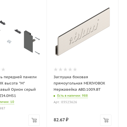
ь передней панели
Заглушка боковая
X высота "M"
прямоугольная MERIVOBOX
авый Орион серый
Нержавейка ABD.1009.BT
ZI4.0MS1
Есть в наличии
: 988
аличии
: 10
Арт.: 03523626
5987
82.67
₽