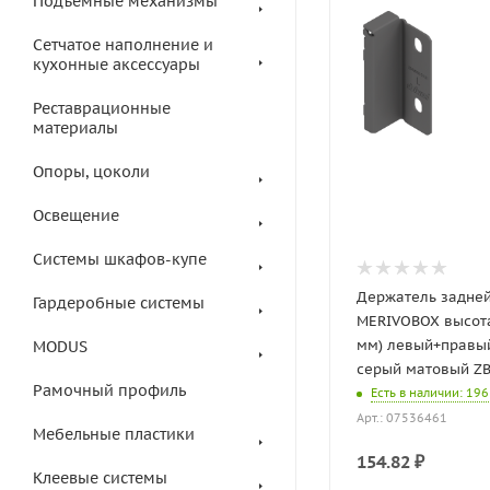
Подъемные механизмы
Сетчатое наполнение и
кухонные аксессуары
Реставрационные
материалы
Опоры, цоколи
Освещение
Системы шкафов-купе
Держатель задней
Гардеробные системы
MERIVOBOX высота
мм) левый+правы
MODUS
серый матовый Z
Рамочный профиль
Есть в наличии
: 196
Арт.: 07536461
Мебельные пластики
154.82
₽
Клеевые системы