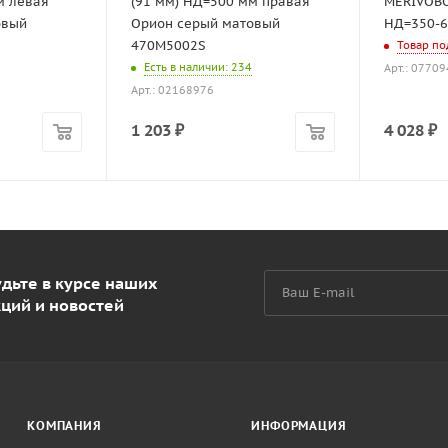
м левая
(91 мм) НД=500 мм правая
MERIVOBOX
овый
Орион серый матовый
НД=350-6
470M5002S
Товар по
Есть в наличии
: 234
Арт.: 0770
Арт.: 02168976
1 203
₽
4 028
₽
дьте в курсе наших
кций и новостей
КОМПАНИЯ
ИНФОРМАЦИЯ