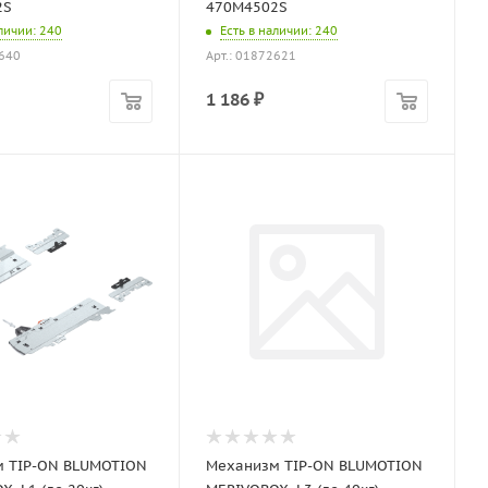
2S
470M4502S
аличии
: 240
Есть в наличии
: 240
6640
Арт.: 01872621
1 186
₽
 TIP-ON BLUMOTION
Механизм TIP-ON BLUMOTION