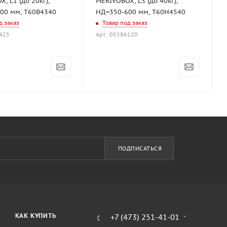
, L1 (до 20кг),
MERIVOBOX, L3 (до 40кг),
00 мм, T60B4340
НД=350-600 мм, T60H4540
д заказ
Товар под заказ
9425
Арт.: 05586120
ПОДПИСАТЬСЯ
КАК КУПИТЬ
+7 (473) 251-41-01