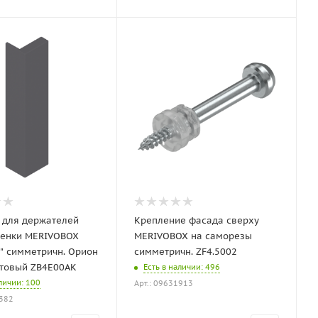
 для держателей
Крепление фасада сверху
тенки MERIVOBOX
MERIVOBOX на саморезы
E" симметричн. Орион
симметричн. ZF4.5002
товый ZB4E00AK
Есть в наличии
: 496
аличии
: 100
Арт.: 09631913
5382