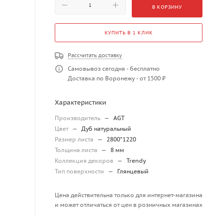
В КОРЗИНУ
КУПИТЬ В 1 КЛИК
Рассчитать доставку
Самовывоз сегодня - бесплатно
Доставка по Воронежу - от 1500 ₽
Характеристики
Производитель
—
AGT
Цвет
—
Дуб натуральный
Размер листа
—
2800*1220
Толщина листа
—
8 мм
Коллекция декоров
—
Trendy
Тип поверхности
—
Глянцевый
Цена действительна только для интернет-магазина
и может отличаться от цен в розничных магазинах