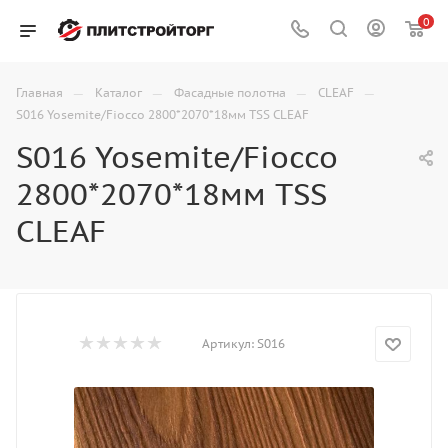
0
—
—
—
—
Главная
Каталог
Фасадные полотна
CLEAF
S016 Yosemite/Fiocco 2800*2070*18мм TSS CLEAF
S016 Yosemite/Fiocco
2800*2070*18мм TSS
CLEAF
Артикул:
S016