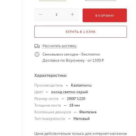
В КОРЗИНУ
КУПИТЬ В 1 КЛИК
Рассчитать доставку
Самовывоз сегодня - бесплатно
Доставка по Воронежу - от 1500 ₽
Характеристики
Производитель
—
Kastamonu
Цвет
—
оксид светло-серый
Размер листа
—
2800*1220
Толщина листа
—
18 мм
Коллекция декоров
—
Фантазия
Тип поверхности
—
Матовый
Цена действительна только для интернет-магазина