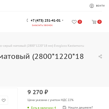
ВОЙТИ
+7 (473) 251-41-01
0
0
ЗАКАЗАТЬ ЗВОНОК
о-серый матовый (2800*1220*18 мм) Evogloss Kastamonu
матовый (2800*1220*18
9 270
₽
Цена указана с учетом НДС 22%
Нашли дешевле?
Есть в наличии
: 4