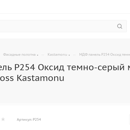
—
—
—
Фасадные полотна
Kastamonu
МДФ панель P254 Оксид темн
ль P254 Оксид темно-серый 
loss Kastamonu
Артикул:
P254