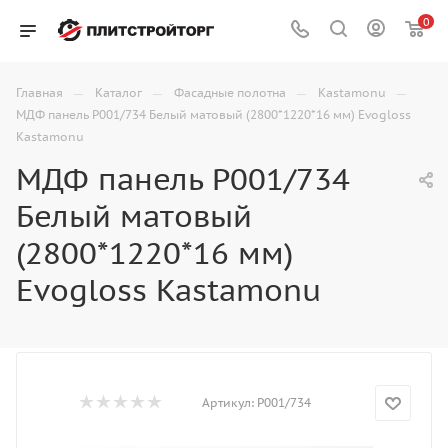
0
—
—
—
—
Главная
Каталог
Фасадные полотна
Kastamonu
МДФ панель P001/734 Белый матовый (2800*1220*16 мм) Evogloss
Kastamonu
МДФ панель P001/734
Белый матовый
(2800*1220*16 мм)
Evogloss Kastamonu
Артикул:
P001/734