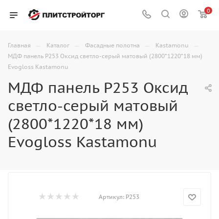
0
—
—
—
—
Главная
Каталог
Фасадные полотна
Kastamonu
МДФ панель P253 Оксид светло-серый матовый (2800*1220*18 мм)
Evogloss Kastamonu
МДФ панель P253 Оксид
светло-серый матовый
(2800*1220*18 мм)
Evogloss Kastamonu
Артикул:
P253