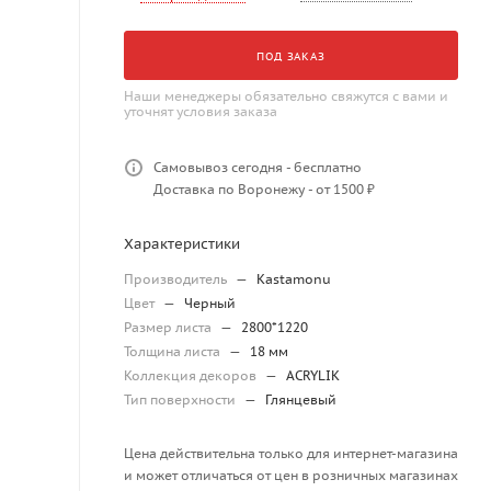
ПОД ЗАКАЗ
Наши менеджеры обязательно свяжутся с вами и
уточнят условия заказа
Самовывоз сегодня - бесплатно
Доставка по Воронежу - от 1500 ₽
Характеристики
Производитель
—
Kastamonu
Цвет
—
Черный
Размер листа
—
2800*1220
Толщина листа
—
18 мм
Коллекция декоров
—
ACRYLIK
Тип поверхности
—
Глянцевый
Цена действительна только для интернет-магазина
и может отличаться от цен в розничных магазинах