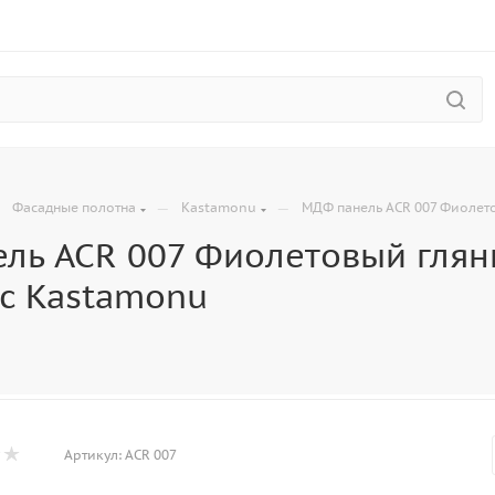
—
—
—
Фасадные полотна
Kastamonu
МДФ панель ACR 007 Фиолето
ль ACR 007 Фиолетовый глян
ic Kastamonu
Артикул:
ACR 007