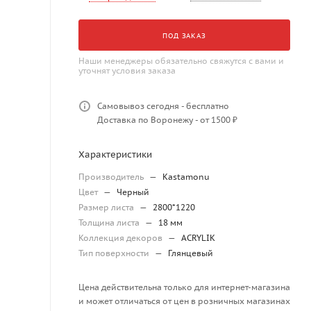
ПОД ЗАКАЗ
Наши менеджеры обязательно свяжутся с вами и
уточнят условия заказа
Самовывоз сегодня - бесплатно
Доставка по Воронежу - от 1500 ₽
Характеристики
Производитель
—
Kastamonu
Цвет
—
Черный
Размер листа
—
2800*1220
Толщина листа
—
18 мм
Коллекция декоров
—
ACRYLIK
Тип поверхности
—
Глянцевый
Цена действительна только для интернет-магазина
и может отличаться от цен в розничных магазинах