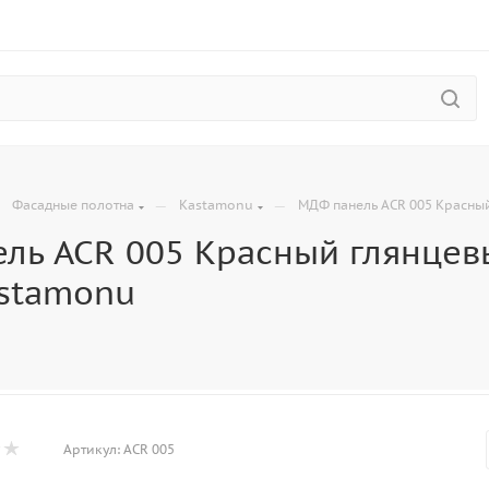
—
—
—
Фасадные полотна
Kastamonu
МДФ панель ACR 005 Красный
ль ACR 005 Красный глянцевы
astamonu
Артикул:
ACR 005