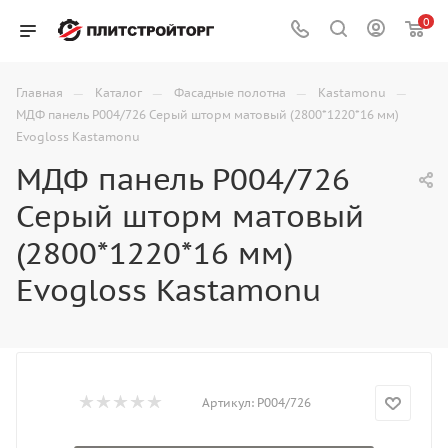
0
—
—
—
—
Главная
Каталог
Фасадные полотна
Kastamonu
МДФ панель P004/726 Серый шторм матовый (2800*1220*16 мм)
Evogloss Kastamonu
МДФ панель P004/726
Серый шторм матовый
(2800*1220*16 мм)
Evogloss Kastamonu
Артикул:
P004/726