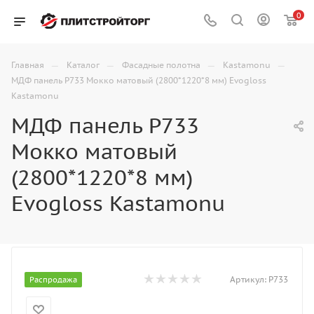
0
—
—
—
—
Главная
Каталог
Фасадные полотна
Kastamonu
МДФ панель P733 Мокко матовый (2800*1220*8 мм) Evogloss
Kastamonu
МДФ панель P733
Мокко матовый
(2800*1220*8 мм)
Evogloss Kastamonu
Артикул:
P733
Распродажа