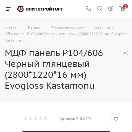
0
—
—
—
—
Главная
Каталог
Фасадные полотна
Kastamonu
МДФ панель P104/606 Черный глянцевый (2800*1220*16 мм) Evogloss
Kastamonu
МДФ панель P104/606
Черный глянцевый
(2800*1220*16 мм)
Evogloss Kastamonu
Артикул:
P104/606