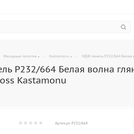
—
—
—
Фасадные полотна
Kastamonu
МДФ панель P232/664 Белая 
ль P232/664 Белая волна гля
loss Kastamonu
Артикул:
Р232/664