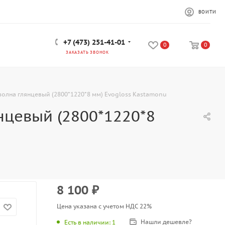
ВОЙТИ
+7 (473) 251-41-01
0
0
ЗАКАЗАТЬ ЗВОНОК
волна глянцевый (2800*1220*8 мм) Evogloss Kastamonu
нцевый (2800*1220*8
8 100
₽
Цена указана с учетом НДС 22%
Нашли дешевле?
Есть в наличии
: 1