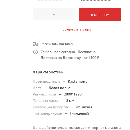
В КОРЗИНУ
КУПИТЬ В 1 КЛИК
Рассчитать доставку
Самовывоз сегодня - бесплатно
Доставка по Воронежу - от 1500 ₽
Характеристики
Производитель
—
Kastamonu
Цвет
—
белая волна
Размер листа
—
2800*1220
Толщина листа
—
8 мм
Коллекция декоров
—
Фантазия
Тип поверхности
—
Глянцевый
Цена действительна только для интернет-магазина