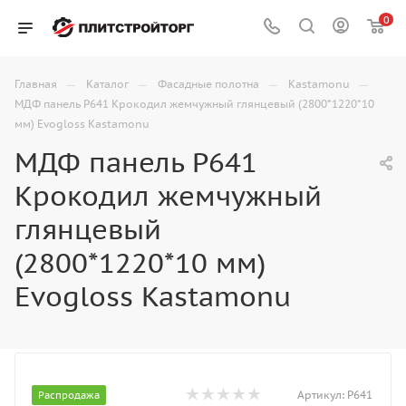
0
—
—
—
—
Главная
Каталог
Фасадные полотна
Kastamonu
МДФ панель P641 Крокодил жемчужный глянцевый (2800*1220*10
мм) Evogloss Kastamonu
МДФ панель P641
Крокодил жемчужный
глянцевый
(2800*1220*10 мм)
Evogloss Kastamonu
Артикул:
Р641
Распродажа