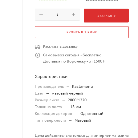
В КОРЗИНУ
КУПИТЬ В 1 КЛИК
Рассчитать доставку
Самовывоз сегодня - бесплатно
Доставка по Воронежу - от 1500 ₽
Характеристики
Производитель
—
Kastamonu
Цвет
—
матовый черный
Размер листа
—
2800*1220
Толщина листа
—
18 мм
Коллекция декоров
—
Однотонный
Тип поверхности
—
Матовый
Цена действительна только для интернет-магазина