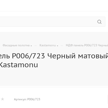
—
—
—
Фасадные полотна
Kastamonu
МДФ панель P006/723 Черный
ль P006/723 Черный матовый
 Kastamonu
Артикул:
P006/723