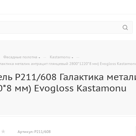
—
—
—
Фасадные полотна
Kastamonu
лактика металик антрацит глянцевый 2800*1220*8 мм) Evogloss Kastamon
ль P211/608 Галактика метал
0*8 мм) Evogloss Kastamonu
Артикул:
P211/608