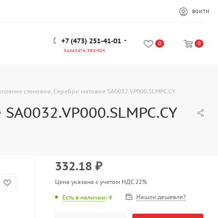
ВОЙТИ
+7 (473) 251-41-01
0
0
ЗАКАЗАТЬ ЗВОНОК
пление стеновое, Серебро матовое SA0032.VP000.SLMPC.CY
 SA0032.VP000.SLMPC.CY
332.18
₽
Цена указана с учетом НДС 22%
Нашли дешевле?
Есть в наличии
: 4