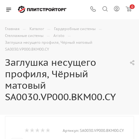
0
—
—
—
Главная
Каталог
Гардеробные системы
—
—
Стеллажные системы
Aristo
Заглушка несущего профиля, Чёрный матовый
SA0030.VP000.BKM00.CY
Заглушка несущего
профиля, Чёрный
матовый
SA0030.VP000.BKM00.CY
Артикул:
SA0030.VP000.BKM00.CY