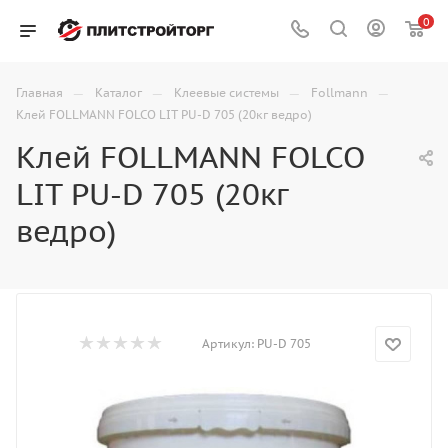
0
—
—
—
—
Главная
Каталог
Клеевые системы
Follmann
Клей FOLLMANN FOLCO LIT PU-D 705 (20кг ведро)
Клей FOLLMANN FOLCO
LIT PU-D 705 (20кг
ведро)
Артикул:
PU-D 705