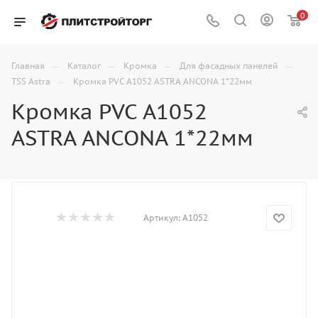
0
—
—
—
—
Главная
Каталог
Кромка
Для фасадных панелей
—
TSS Astra
Кромка PVC A1052 ASTRA ANCONA 1*22мм
Кромка PVC A1052
ASTRA ANCONA 1*22мм
Артикул:
A1052