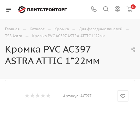
0
—
—
—
—
Главная
Каталог
Кромка
Для фасадных панелей
—
TSS Astra
Кромка PVC AC397 ASTRA ATTIC 1*22мм
Кромка PVC AC397
ASTRA ATTIC 1*22мм
Артикул:
AC397