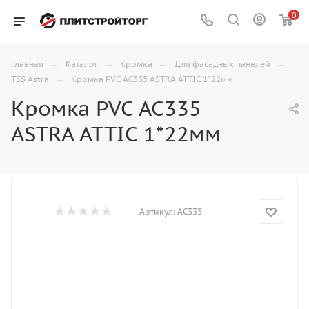
0
—
—
—
—
Главная
Каталог
Кромка
Для фасадных панелей
—
TSS Astra
Кромка PVC AC335 ASTRA ATTIC 1*22мм
Кромка PVC AC335
ASTRA ATTIC 1*22мм
Артикул:
AC335