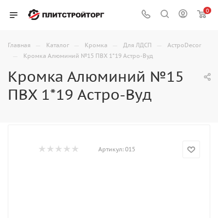
0
—
—
—
—
Главная
Каталог
Кромка
Для ЛДСП
АстроDecor
—
Кромка Алюминий №15 ПВХ 1*19 Астро-Вуд
Кромка Алюминий №15
ПВХ 1*19 Астро-Вуд
Артикул:
015