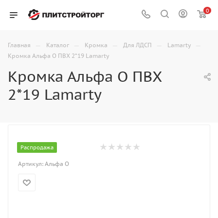
0
—
—
—
—
—
Главная
Каталог
Кромка
Для ЛДСП
Lamarty
Кромка Альфа О ПВХ 2*19 Lamarty
Кромка Альфа О ПВХ
2*19 Lamarty
Распродажа
Артикул:
Альфа О