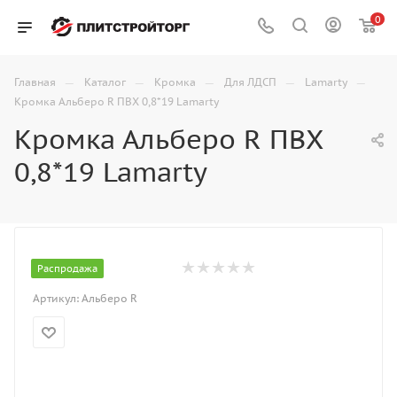
0
—
—
—
—
—
Главная
Каталог
Кромка
Для ЛДСП
Lamarty
Кромка Альберо R ПВХ 0,8*19 Lamarty
Кромка Альберо R ПВХ
0,8*19 Lamarty
Распродажа
Артикул:
Альберо R