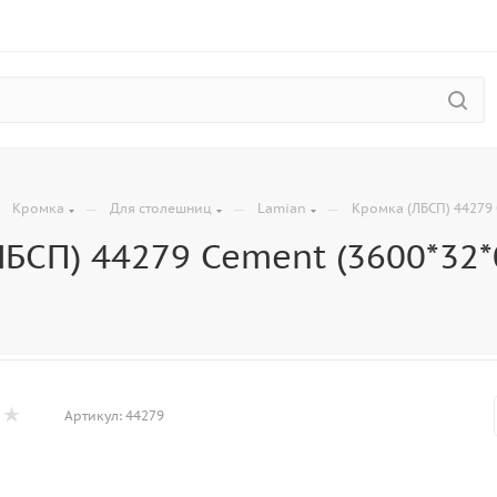
—
—
—
—
Кромка
Для столешниц
Lamian
Кромка (ЛБСП) 44279 
БСП) 44279 Cement (3600*32*
Артикул:
44279