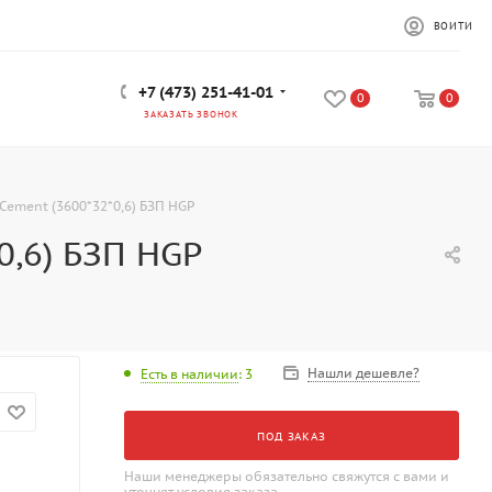
ВОЙТИ
+7 (473) 251-41-01
0
0
ЗАКАЗАТЬ ЗВОНОК
Cement (3600*32*0,6) БЗП HGP
0,6) БЗП HGP
Нашли дешевле?
Есть в наличии
: 3
ПОД ЗАКАЗ
Наши менеджеры обязательно свяжутся с вами и
уточнят условия заказа