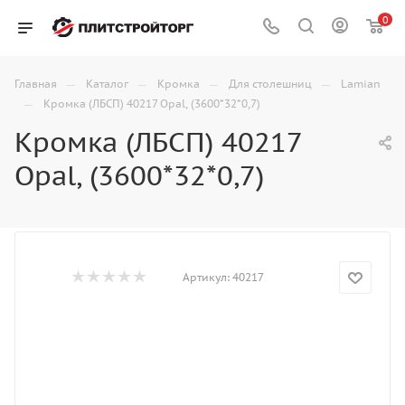
0
—
—
—
—
Главная
Каталог
Кромка
Для столешниц
Lamian
—
Кромка (ЛБСП) 40217 Opal, (3600*32*0,7)
Кромка (ЛБСП) 40217
Opal, (3600*32*0,7)
Артикул:
40217