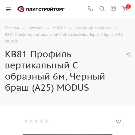
0
—
—
—
—
Главная
Каталог
MODUS
Кухонный профиль
KB81 Профиль вертикальный C-образный 6м, Черный браш (А25)
MODUS
KB81 Профиль
вертикальный C-
образный 6м, Черный
браш (А25) MODUS