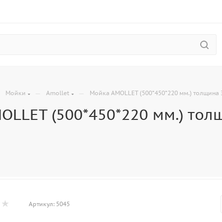
—
—
—
Мойки
Amollet
Мойка AMOLLET (500*450*220 мм.) толщина 3 
LLET (500*450*220 мм.) толщ
Артикул:
5045