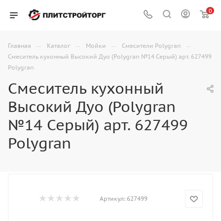
0
—
—
—
—
Главная
Каталог
Мойки
Смесители Polygran
Смеситель кухонный Высокий Дуо (Polygran №14 Серый) арт. 627499
Polygran
Смеситель кухонный
Высокий Дуо (Polygran
№14 Серый) арт. 627499
Polygran
Артикул:
627499