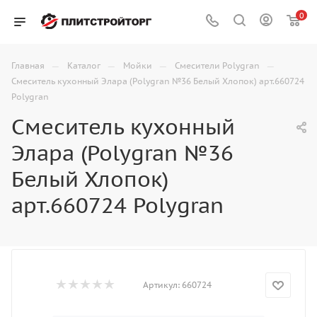
0
—
—
—
—
Главная
Каталог
Мойки
Смесители Polygran
Смеситель кухонный Элара (Polygran №36 Белый Хлопок) арт.660724
Polygran
Смеситель кухонный
Элара (Polygran №36
Белый Хлопок)
арт.660724 Polygran
Артикул:
660724