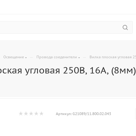
—
—
—
Освещение
Провода соеденители
Вилка плоская угловая 25
ская угловая 250В, 16А, (8мм)
Артикул:
G21089/11.800.02.043