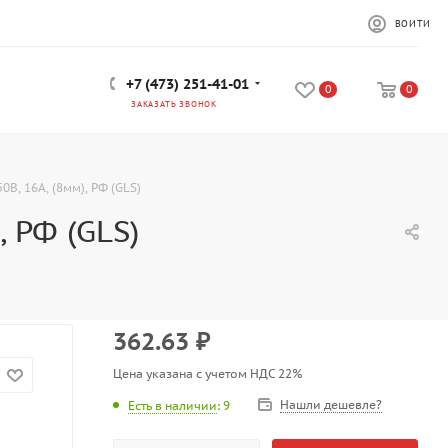
ВОЙТИ
+7 (473) 251-41-01
0
0
ЗАКАЗАТЬ ЗВОНОК
0В, 16А, (8мм), РФ (GLS)
, РФ (GLS)
362.63
₽
Цена указана с учетом НДС 22%
Нашли дешевле?
Есть в наличии
: 9