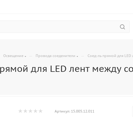
—
—
—
Освещение
Провода соеденители
Соед-ль прямой для LED 
прямой для LED лент между с
Артикул:
15.005.12.011