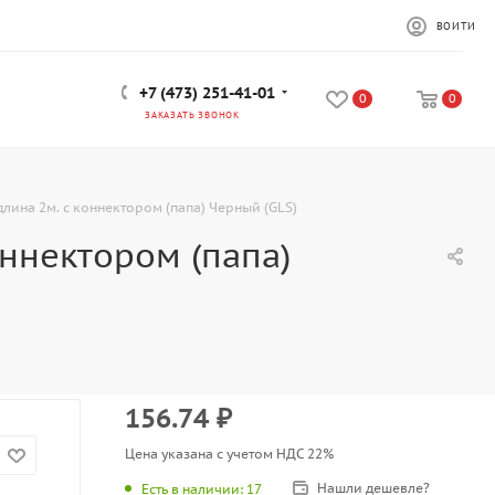
ВОЙТИ
+7 (473) 251-41-01
0
0
ЗАКАЗАТЬ ЗВОНОК
длина 2м. с коннектором (папа) Черный (GLS)
оннектором (папа)
156.74
₽
Цена указана с учетом НДС 22%
Нашли дешевле?
Есть в наличии
: 17