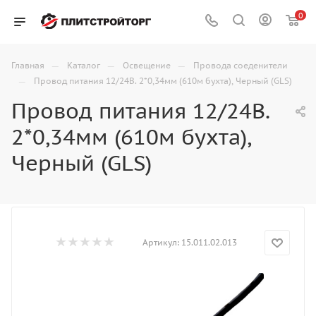
0
—
—
—
Главная
Каталог
Освещение
Провода соеденители
—
Провод питания 12/24В. 2*0,34мм (610м бухта), Черный (GLS)
Провод питания 12/24В.
2*0,34мм (610м бухта),
Черный (GLS)
Артикул:
15.011.02.013