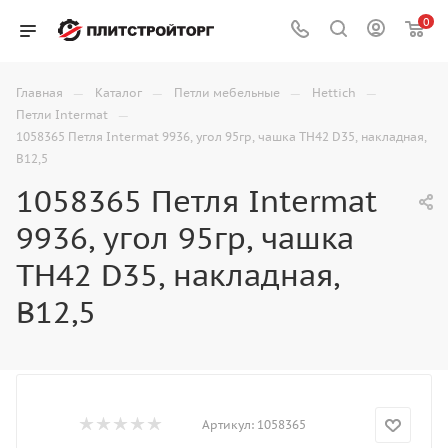
0
—
—
—
—
Главная
Каталог
Петли мебельные
Hettich
—
Петли Intermat
1058365 Петля Intermat 9936, угол 95гр, чашка TH42 D35, накладная,
B12,5
1058365 Петля Intermat
9936, угол 95гр, чашка
TH42 D35, накладная,
B12,5
Артикул:
1058365