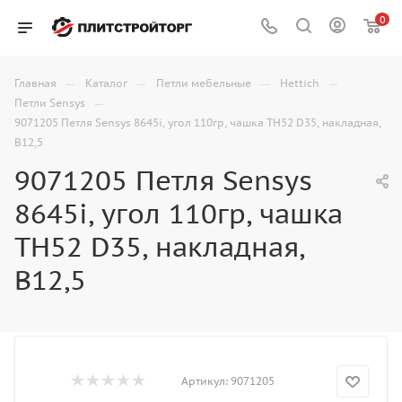
0
—
—
—
—
Главная
Каталог
Петли мебельные
Hettich
—
Петли Sensys
9071205 Петля Sensys 8645i, угол 110гр, чашка TH52 D35, накладная,
B12,5
9071205 Петля Sensys
8645i, угол 110гр, чашка
TH52 D35, накладная,
B12,5
Артикул:
9071205