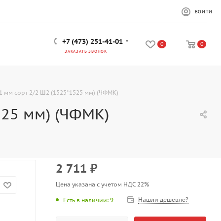
ВОЙТИ
+7 (473) 251-41-01
0
0
ЗАКАЗАТЬ ЗВОНОК
 мм сорт 2/2 Ш2 (1525*1525 мм) (ЧФМК)
525 мм) (ЧФМК)
2 711
₽
Цена указана с учетом НДС 22%
Нашли дешевле?
Есть в наличии
: 9