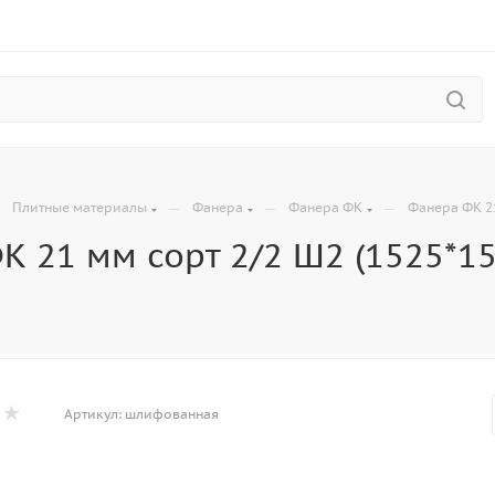
—
—
—
—
Плитные материалы
Фанера
Фанера ФК
Фанера ФК 21
К 21 мм сорт 2/2 Ш2 (1525*1
Артикул:
шлифованная