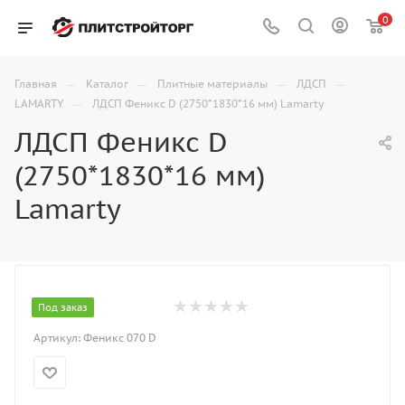
0
—
—
—
—
Главная
Каталог
Плитные материалы
ЛДСП
—
LAMARTY
ЛДСП Феникс D (2750*1830*16 мм) Lamarty
ЛДСП Феникс D
(2750*1830*16 мм)
Lamarty
Под заказ
Артикул:
Феникс 070 D