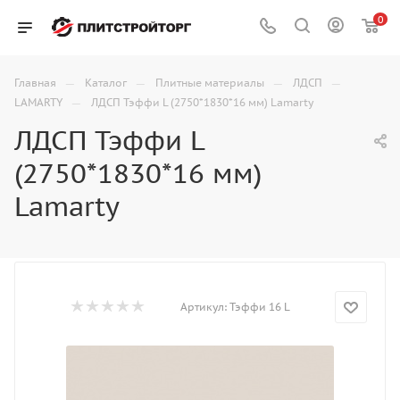
0
—
—
—
—
Главная
Каталог
Плитные материалы
ЛДСП
—
LAMARTY
ЛДСП Тэффи L (2750*1830*16 мм) Lamarty
ЛДСП Тэффи L
(2750*1830*16 мм)
Lamarty
Артикул:
Тэффи 16 L