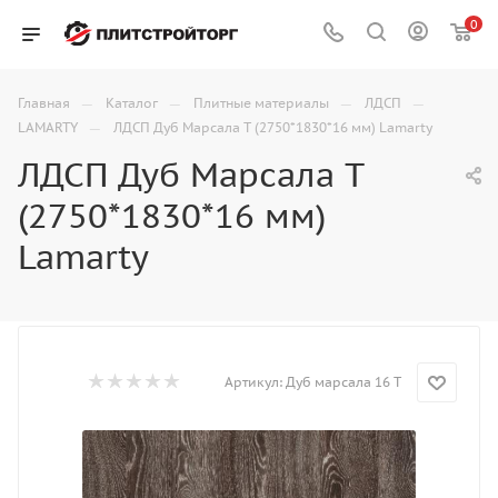
0
—
—
—
—
Главная
Каталог
Плитные материалы
ЛДСП
—
LAMARTY
ЛДСП Дуб Марсала T (2750*1830*16 мм) Lamarty
ЛДСП Дуб Марсала T
(2750*1830*16 мм)
Lamarty
Артикул:
Дуб марсала 16 T