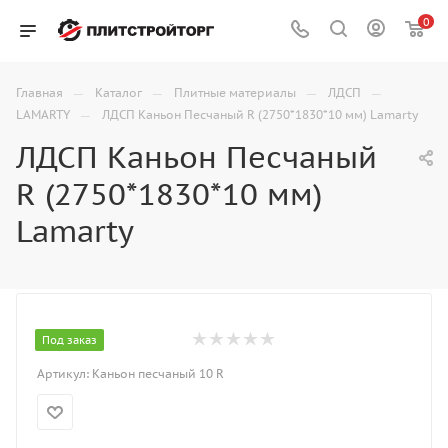
0
—
—
—
—
Главная
Каталог
Плитные материалы
ЛДСП
—
LAMARTY
ЛДСП Каньон Песчаный R (2750*1830*10 мм) Lamarty
ЛДСП Каньон Песчаный
R (2750*1830*10 мм)
Lamarty
Под заказ
Артикул:
Каньон песчаный 10 R