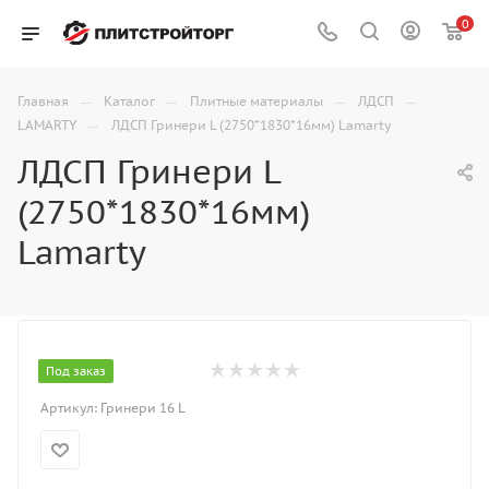
0
—
—
—
—
Главная
Каталог
Плитные материалы
ЛДСП
—
LAMARTY
ЛДСП Гринери L (2750*1830*16мм) Lamarty
ЛДСП Гринери L
(2750*1830*16мм)
Lamarty
Под заказ
Артикул:
Гринери 16 L