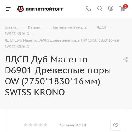
0
—
—
—
—
Главная
Каталог
Плитные материалы
ЛДСП
—
SWISS KRONO
ЛДСП Дуб Малетто D6901 Древесные поры OW (2750*1830*16мм)
SWISS KRONO
ЛДСП Дуб Малетто
D6901 Древесные поры
OW (2750*1830*16мм)
SWISS KRONO
Артикул:
D6901