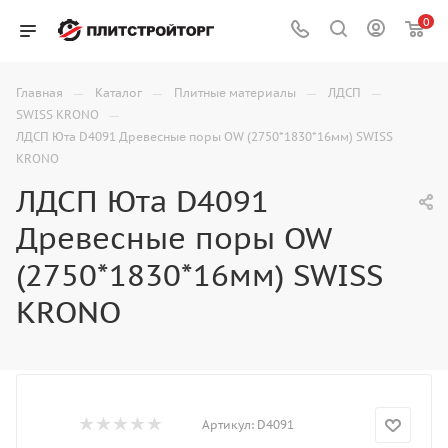
0
—
—
—
—
Главная
Каталог
Плитные материалы
ЛДСП
—
SWISS KRONO
ЛДСП Юта D4091 Древесные поры OW (2750*1830*16мм) SWISS
KRONO
ЛДСП Юта D4091
Древесные поры OW
(2750*1830*16мм) SWISS
KRONO
Артикул:
D4091