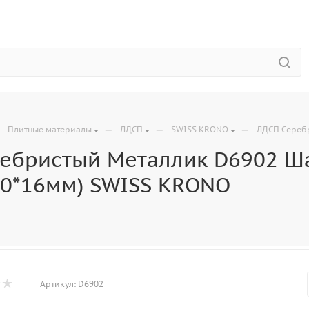
—
—
—
—
Плитные материалы
ЛДСП
SWISS KRONO
ЛДСП Серебр
ебристый Mеталлик D6902 Ша
30*16мм) SWISS KRONO
Артикул:
D6902