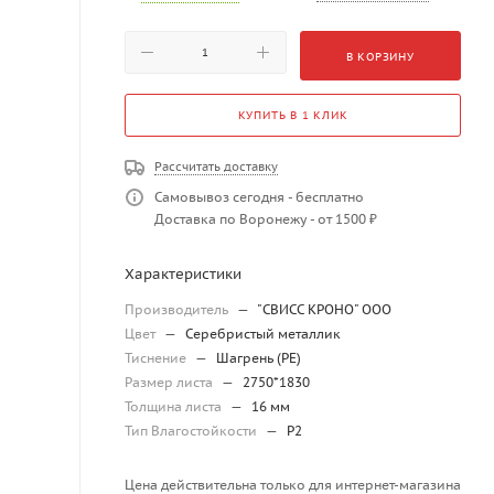
В КОРЗИНУ
КУПИТЬ В 1 КЛИК
Рассчитать доставку
Самовывоз сегодня - бесплатно
Доставка по Воронежу - от 1500 ₽
Характеристики
Производитель
—
"СВИСС КРОНО" ООО
Цвет
—
Серебристый металлик
Тиснение
—
Шагрень (PE)
Размер листа
—
2750*1830
Толщина листа
—
16 мм
Тип Влагостойкости
—
P2
Цена действительна только для интернет-магазина