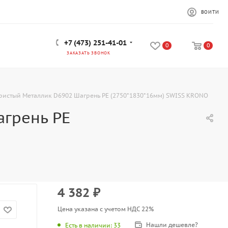
ВОЙТИ
+7 (473) 251-41-01
0
0
ЗАКАЗАТЬ ЗВОНОК
истый Mеталлик D6902 Шагрень PE (2750*1830*16мм) SWISS KRONO
грень PE
4 382
₽
Цена указана с учетом НДС 22%
Нашли дешевле?
Есть в наличии
: 33