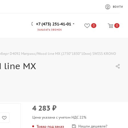
ВОЙТИ
+7 (473) 251-41-01
0
0
ЗАКАЗАТЬ ЗВОНОК
берг D4092 Матрикс/Wood line MX (2750*1830*10мм) SWISS KRONO
 line MX
4 283
₽
Цена указана с учетом НДС 22%
Нашли дешевле?
Товар под заказ