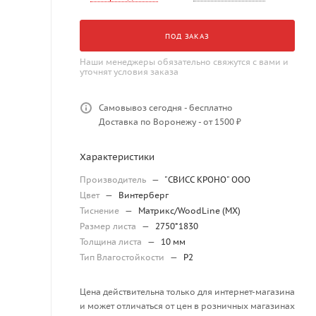
ПОД ЗАКАЗ
Наши менеджеры обязательно свяжутся с вами и
уточнят условия заказа
Самовывоз сегодня - бесплатно
Доставка по Воронежу - от 1500 ₽
Характеристики
Производитель
—
"СВИСС КРОНО" ООО
Цвет
—
Винтерберг
Тиснение
—
Матрикс/WoodLine (MX)
Размер листа
—
2750*1830
Толщина листа
—
10 мм
Тип Влагостойкости
—
P2
Цена действительна только для интернет-магазина
и может отличаться от цен в розничных магазинах