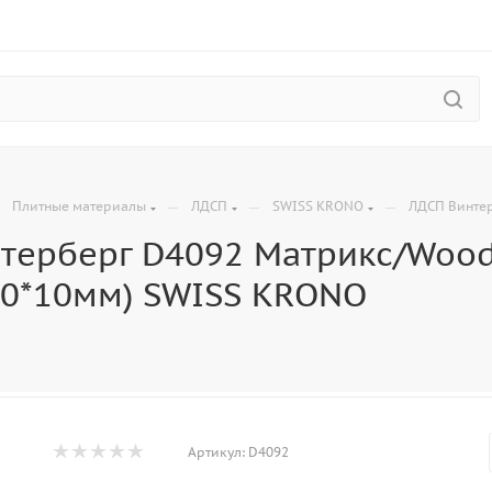
—
—
—
—
Плитные материалы
ЛДСП
SWISS KRONO
ЛДСП Винтер
терберг D4092 Матрикс/Wood
30*10мм) SWISS KRONO
Артикул:
D4092