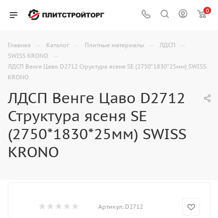
0
—
—
—
—
Главная
Каталог
Плитные материалы
ЛДСП
—
SWISS KRONO
ЛДСП Венге Цаво D2712 Структура ясеня SE (2750*1830*25мм) SWISS
KRONO
ЛДСП Венге Цаво D2712
Структура ясеня SE
(2750*1830*25мм) SWISS
KRONO
Артикул:
D2712