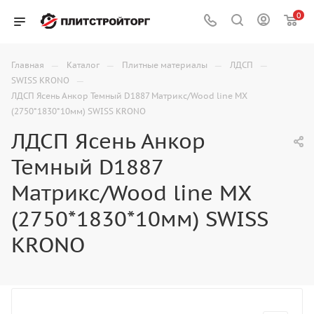
0
—
—
—
—
Главная
Каталог
Плитные материалы
ЛДСП
—
SWISS KRONO
ЛДСП Ясень Анкор Темный D1887 Матрикс/Wood line MX
(2750*1830*10мм) SWISS KRONO
ЛДСП Ясень Анкор
Темный D1887
Матрикс/Wood line MX
(2750*1830*10мм) SWISS
KRONO