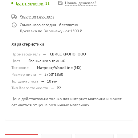
Нашли дешевле?
Есть в наличии
: 11
Рассчитать доставку
Самовывоз сегодня - бесплатно
Доставка по Воронежу - от 1500 ₽
Характеристики
Производитель
—
"СВИСС КРОНО" ООО
Цвет
—
Ясень анкор темный
Тиснение
—
Матрикс/WoodLine (MX)
Размер листа
—
2750*1830
Толщина листа
—
10 мм
Тип Влагостойкости
—
P2
Цена действительна только для интернет-магазина и может
отличаться от цен в розничных магазинах