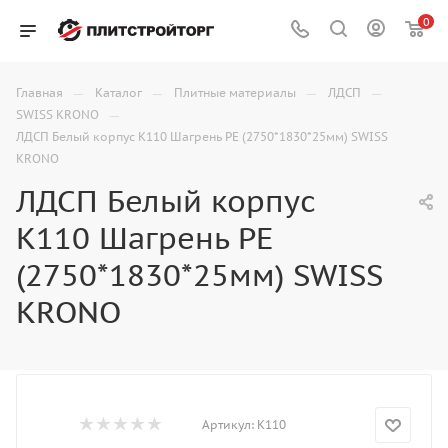
0
—
—
—
—
Главная
Каталог
Плитные материалы
ЛДСП
—
SWISS KRONO
ЛДСП Белый корпус K110 Шагрень PE (2750*1830*25мм) SWISS
KRONO
ЛДСП Белый корпус
K110 Шагрень PE
(2750*1830*25мм) SWISS
KRONO
Артикул:
K110