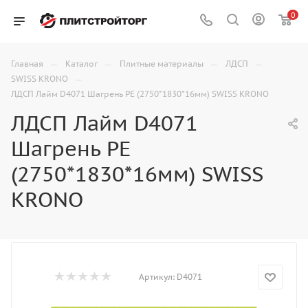
0
—
—
—
—
Главная
Каталог
Плитные материалы
ЛДСП
—
SWISS KRONO
ЛДСП Лайм D4071 Шагрень PE (2750*1830*16мм) SWISS KRONO
ЛДСП Лайм D4071
Шагрень PE
(2750*1830*16мм) SWISS
KRONO
Артикул:
D4071